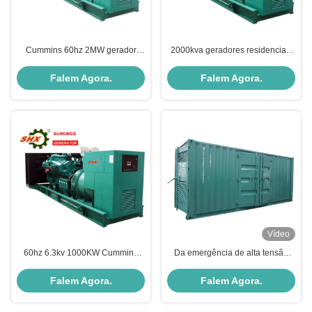
Cummins 60hz 2MW gerador
2000kva geradores residenciais
diesel de alta tensão
Cummins
Falem Agora.
Falem Agora.
Vídeo
60hz 6.3kv 1000KW Cummins
Da emergência de alta tensão
geradores de tipo aberto
dos geradores 500kw de CCEC
50hz central elétrica
Falem Agora.
Falem Agora.
Containerized