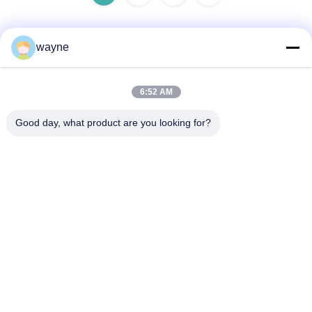
wayne
Contato rápido
6:52 AM
Endereço
Good day, what product are you looking for?
No. 1, estrada de Xinglong ?a, zona industrial de
Guanglong, cidade de Chencun, Shunde, Foshan, China.
Telefone
86-137-9008-0227
E-mail
kelson@sunkings.cn
Política de Privacidade
|
Mapa do Site
| China bom Qualidade