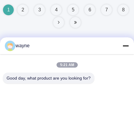
1
2
3
4
5
6
7
8
wayne
Contato rápido
5:21 AM
Endereço
Good day, what product are you looking for?
No. 1, estrada de Xinglong ?a, zona industrial de
Guanglong, cidade de Chencun, Shunde, Foshan, China.
Telefone
86-137-9008-0227
E-mail
kelson@sunkings.cn