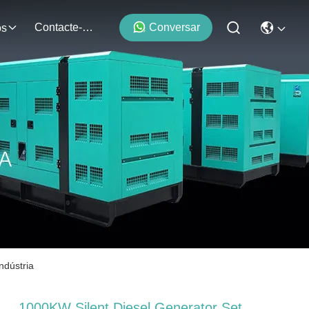
Contacte-Nos
Conversar
os
ndústria
1000KW Silent Diesel Generator Set