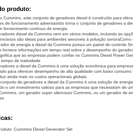
do produto:
 Cummins, este conjunto de geradores diesel é construído para ofere
ões de funcionamento adversasIsto torna o conjunto de geradores a 
m fornecimento contínuo de energia.
radores diesel da Cummins vem em vários modelos, incluindo as opçõ
enciosos são ideais para ambientes sensíveis à poluição sonoraComo ár
rador de energia a diesel da Cummins possui um painel de controle 
le fornece informações em tempo real sobre o desempenho do gerador, 
ignifica que as empresas podem confiar no Cummins Diesel Power Gene
tempo de inatividade.
eradores a diesel da Cummins é uma solução econômica para empresas
etado para oferecer desempenho de alta qualidade com baixo consumo
duz ainda mais os custos operacionais globais.
conjunto de geradores a diesel da Cummins é uma solução de energia 
ndo-o um investimento valioso para as empresas que necessitam de u
Cummins, um gerador super silencioso Cummins, ou um gerador de ene
es.
icas:
oduto: Cummins Diesel Generator Set