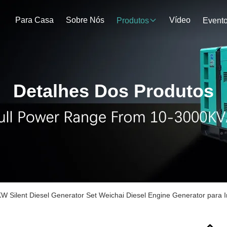
Para Casa
Sobre Nós
Vídeo
Produtos
Event
Detalhes Dos Produtos
W Silent Diesel Generator Set Weichai Diesel Engine Generator para I