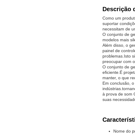
Descrição 
Como um produto
suportar condiç
necessitam de u
O conjunto de ge
modelos mais sil
Além disso, o ge
painel de contro
problemas.Isto s
preocupar com o 
O conjunto de g
eficiente.É proj
manter, o que re
Em conclusão, o 
indústrias.torna
à prova de som 
suas necessidad
Característ
Nome do pr