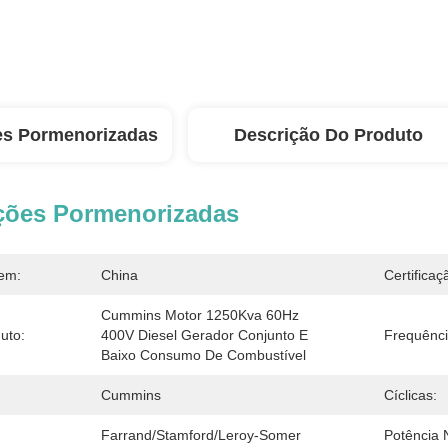
es Pormenorizadas
Descrição Do Produto
ções Pormenorizadas
em:
China
Certificaç
Cummins Motor 1250Kva 60Hz 
uto:
400V Diesel Gerador Conjunto E 
Frequênci
Baixo Consumo De Combustível
Cummins
Cíclicas:
Farrand/Stamford/Leroy-Somer
Potência 