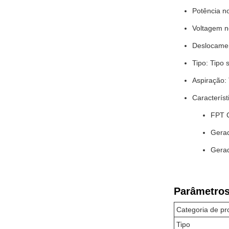
Potência 
Voltagem n
Deslocamen
Tipo: Tipo 
Aspiração:
Característ
FPT 
Gerad
Gerad
Parâmetros
Categoria de pr
Tipo