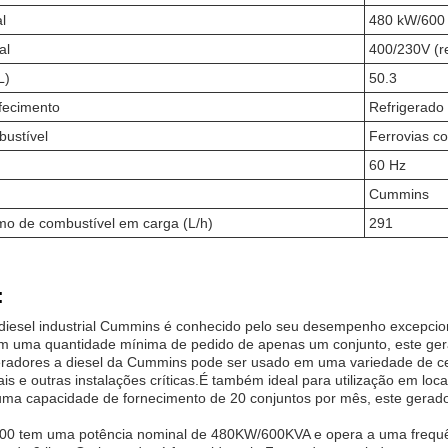
l
480 kW/600
al
400/230V (r
L)
50.3
fecimento
Refrigerado
ustível
Ferrovias c
60 Hz
Cummins
o de combustível em carga (L/h)
291
:
diesel industrial Cummins é conhecido pelo seu desempenho excepcion
om uma quantidade mínima de pedido de apenas um conjunto, este gera
radores a diesel da Cummins pode ser usado em uma variedade de cen
is e outras instalações críticas.É também ideal para utilização em loc
ma capacidade de fornecimento de 20 conjuntos por mês, este gerado
0 tem uma potência nominal de 480KW/600KVA e opera a uma frequê