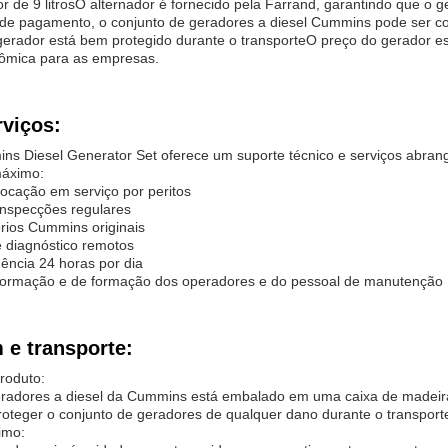
r de 9 litrosO alternador é fornecido pela Farrand, garantindo que o g
 de pagamento, o conjunto de geradores a diesel Cummins pode ser 
gerador está bem protegido durante o transporteO preço do gerador
nômica para as empresas.
rviços:
ns Diesel Generator Set oferece um suporte técnico e serviços abra
máximo:
olocação em serviço por peritos
inspecções regulares
rios Cummins originais
e diagnóstico remotos
ência 24 horas por dia
formação e de formação dos operadores e do pessoal de manutenção
e transporte:
roduto:
radores a diesel da Cummins está embalado em uma caixa de madeira p
roteger o conjunto de geradores de qualquer dano durante o transport
imo: