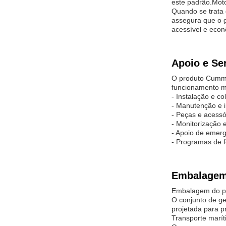
este padrão.Moto
Quando se trata
assegura que o 
acessível e eco
Apoio e Se
O produto Cummi
funcionamento 
- Instalação e c
- Manutenção e 
- Peças e acessó
- Monitorização 
- Apoio de emerg
- Programas de 
Embalagem 
Embalagem do p
O conjunto de ge
projetada para p
Transporte marít