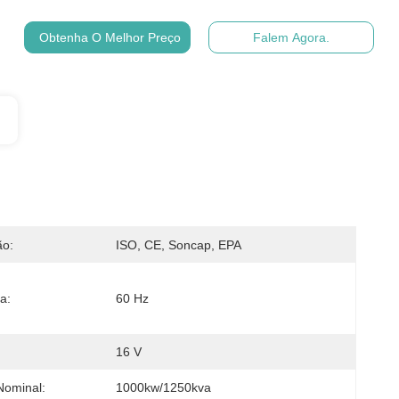
Obtenha O Melhor Preço
Falem Agora.
ão:
ISO, CE, Soncap, EPA
a:
60 Hz
16 V
Nominal:
1000kw/1250kva