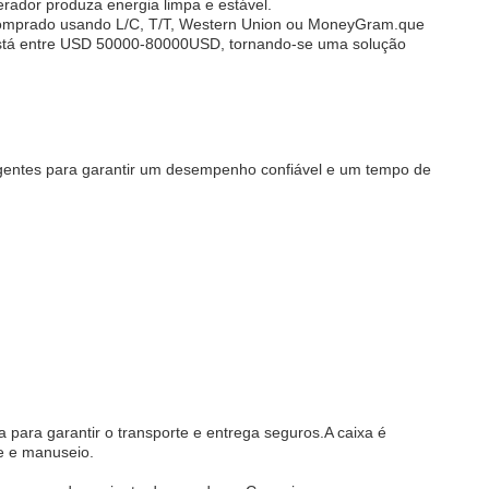
erador produza energia limpa e estável.
comprado usando L/C, T/T, Western Union ou MoneyGram.que
 está entre USD 50000-80000USD, tornando-se uma solução
ngentes para garantir um desempenho confiável e um tempo de
ara garantir o transporte e entrega seguros.A caixa é
e e manuseio.