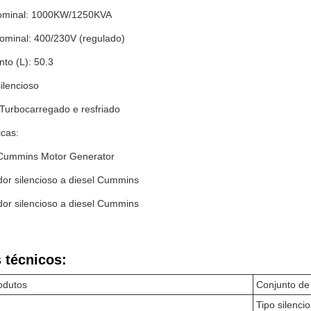
nominal: 1000KW/1250KVA
ominal: 400/230V (regulado)
to (L): 50.3
silencioso
 Turbocarregado e resfriado
icas:
Cummins Motor Generator
or silencioso a diesel Cummins
or silencioso a diesel Cummins
 técnicos:
odutos
Conjunto de
Tipo silenci