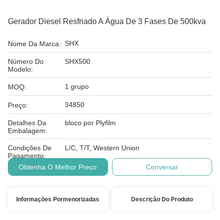
Gerador Diesel Resfriado A Água De 3 Fases De 500kva
SHX
Nome Da Marca:
Número Do
SHX500
Modelo:
1 grupo
MOQ:
34850
Preço:
Detalhes Da
bloco por Plyfilm
Embalagem:
Condições De
L/C, T/T, Western Union
Pagamento:
Obtenha O Melhor Preço
Conversar
Informações Pormenorizadas
Descrição Do Produto