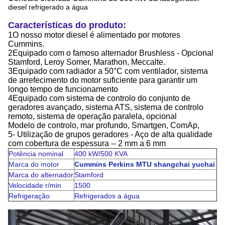
diesel refrigerado a água
Características do produto:
1O nosso motor diesel é alimentado por motores
Cummins.
2Equipado com o famoso alternador Brushless - Opcional
Stamford, Leroy Somer, Marathon, Meccalte.
3Equipado com radiador a 50°C com ventilador, sistema
de arrefecimento do motor suficiente para garantir um
longo tempo de funcionamento
4Equipado com sistema de controlo do conjunto de
geradores avançado, sistema ATS, sistema de controlo
remoto, sistema de operação paralela, opcional
Modelo de controlo, mar profundo, Smartgen, ComAp,
5- Utilização de grupos geradores - Aço de alta qualidade
com cobertura de espessura -- 2 mm a 6 mm
Potência nominal
400 kW/500 KVA
Marca do motor
Cummins Perkins MTU shangchai yuchai
Marca do alternador
Stamford
Velocidade r/min
1500
Refrigeração
Refrigerados a água