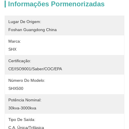
Informações Pormenorizadas
Lugar De Origem:
Foshan Guangdong China
Marca:
SHX
Certificação:
CE/ISO9001/Saber/COC/EPA
Número Do Modelo:
SHX500
Potência Nominal:
30kva-3000kva
Tipo De Saída:
C.A. Única/trifásica