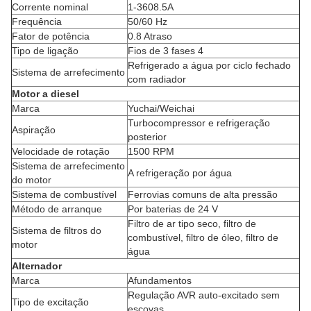
Corrente nominal
1-3608.5A
Frequência
50/60 Hz
Fator de potência
0.8 Atraso
Tipo de ligação
Fios de 3 fases 4
Refrigerado a água por ciclo fechado
Sistema de arrefecimento
com radiador
Motor a diesel
Marca
Yuchai/Weichai
Turbocompressor e refrigeração
Aspiração
posterior
Velocidade de rotação
1500 RPM
Sistema de arrefecimento
A refrigeração por água
do motor
Sistema de combustível
Ferrovias comuns de alta pressão
Método de arranque
Por baterias de 24 V
Filtro de ar tipo seco, filtro de
Sistema de filtros do
combustível, filtro de óleo, filtro de
motor
água
Alternador
Marca
Afundamentos
Regulação AVR auto-excitado sem
Tipo de excitação
escovas