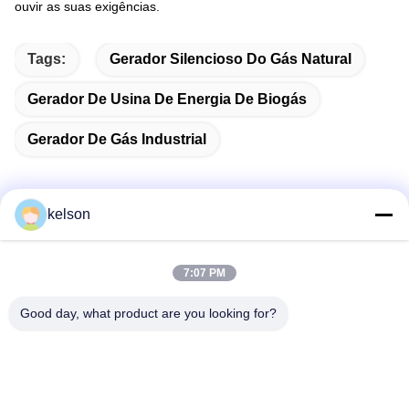
ouvir as suas exigências.
Tags:
Gerador Silencioso Do Gás Natural
Gerador De Usina De Energia De Biogás
Gerador De Gás Industrial
kelson
Contato rápido
7:07 PM
Endereço
Good day, what product are you looking for?
No. 1, estrada de Xinglong ?a, zona industrial de
Guanglong, cidade de Chencun, Shunde, Foshan, China.
Telefone
86-137-9008-0227